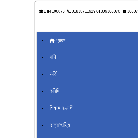
EIIN 106070
01818711929,01309106070
10607
প্রচ্ছদ
বানী
ভর্তি
কমিটি
শিক্ষক মণ্ডলী
ছাত্র/ছাত্রি