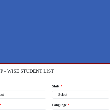
P - WISE STUDENT LIST
Shift
*
*
Language
*