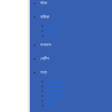
স্টাফ
হাজিরা
শিক্ষক মণ্ডলী
স্টাফ
ছাত্র/ছাত্রি
ফলাফল
নোটিশ
তথ্য
একাডেমিক তথ্য
একাডেমিক সংখ্যা
ক্লাস সময়সূচী
পরীক্ষা সময়সূচী
প্রসপেক্টাস
সিলেবাস