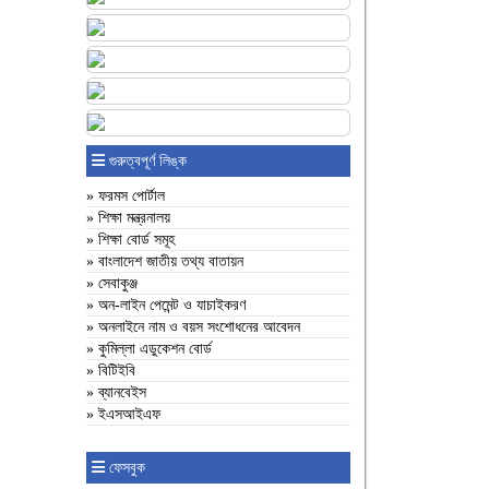
গুরুত্বপূর্ণ লিঙ্ক
» ফরমস পোর্টাল
» শিক্ষা মন্ত্রনালয়
» শিক্ষা বোর্ড সমূহ
» বাংলাদেশ জাতীয় তথ্য বাতায়ন
» সেবাকুঞ্জ
» অন-লাইন পেমেন্ট ও যাচাইকরণ
» অনলাইনে নাম ও বয়স সংশোধনের আবেদন
» কুমিল্লা এডুকেশন বোর্ড
» বিটিইবি
» ব্যানবেইস
» ইএসআইএফ
ফেসবুক