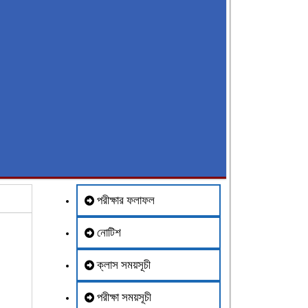
পরীক্ষার ফলাফল
নোটিশ
ক্লাস সময়সূচী
পরীক্ষা সময়সূচী