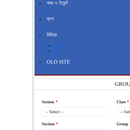
খবর ও ইভেন্ট
ব্লগ
মিডিয়া
ছবিঘর
ভিডিও
OLD SITE
GROU
Session
*
Class
*
Section
*
Group