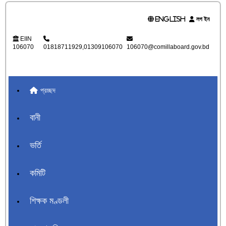
English
লগ ইন
EIIN
106070
01818711929,01309106070
106070@comillaboard.gov.bd
প্রচ্ছদ
বানী
ভর্তি
কমিটি
শিক্ষক মণ্ডলী