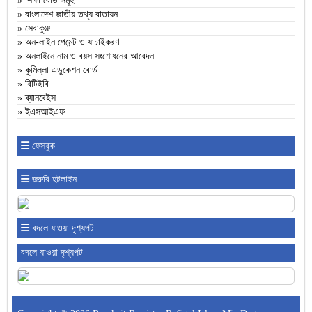
» শিক্ষা বোর্ড সমূহ
» বাংলাদেশ জাতীয় তথ্য বাতায়ন
» সেবাকুঞ্জ
» অন-লাইন পেমেন্ট ও যাচাইকরণ
» অনলাইনে নাম ও বয়স সংশোধনের আবেদন
» কুমিল্লা এডুকেশন বোর্ড
» বিটিইবি
» ব্যানবেইস
» ইএসআইএফ
ফেসবুক
জরুরি হটলাইন
বদলে যাওয়া দৃশ্যপট
বদলে যাওয়া দৃশ্যপট