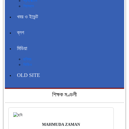
প্রসপেক্টাস
সিলেবাস
খবর ও ইভেন্ট
ব্লগ
মিডিয়া
ছবিঘর
ভিডিও
OLD SITE
শিক্ষক মণ্ডলী
MAHMUDA ZAMAN