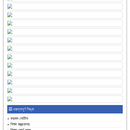
গুরুত্বপূর্ণ লিঙ্ক
» ফরমস পোর্টাল
» শিক্ষা মন্ত্রনালয়